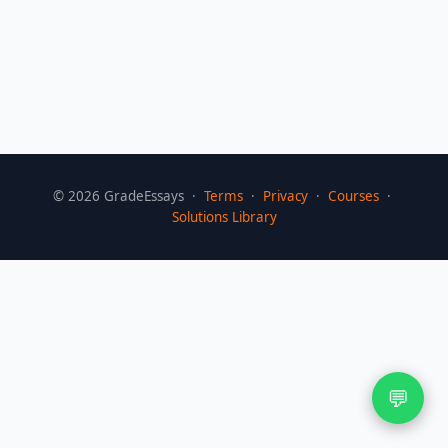
©
2026
GradeEssays ·
Terms
·
Privacy
·
Courses
·
Solutions Library
💬